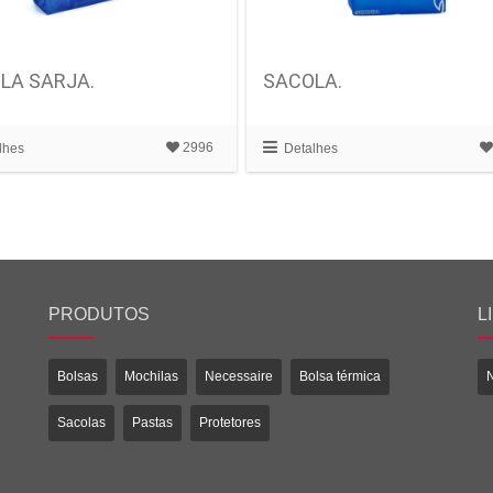
LA SARJA.
SACOLA.
2996
lhes
Detalhes
PRODUTOS
L
Bolsas
Mochilas
Necessaire
Bolsa térmica
Sacolas
Pastas
Protetores