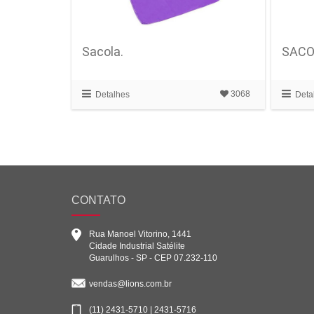
Sacola.
SACO
3068
Detalhes
Deta
CONTATO
Rua Manoel Vitorino, 1441
Cidade Industrial Satélite
Guarulhos - SP - CEP 07.232-110
vendas@lions.com.br
(11) 2431-5710 | 2431-5716