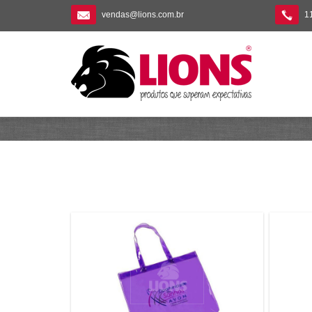
vendas@lions.com.br
1