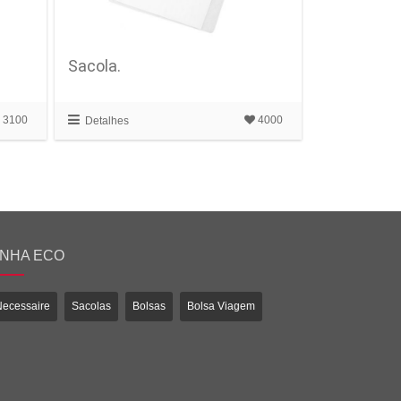
Sacola.
3100
4000
Detalhes
INHA ECO
Necessaire
Sacolas
Bolsas
Bolsa Viagem