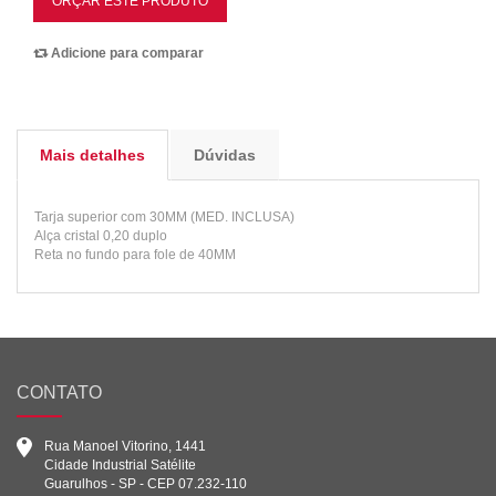
ORÇAR ESTE PRODUTO
Adicione para comparar
Mais detalhes
Dúvidas
Tarja superior com 30MM (MED. INCLUSA)
Alça cristal 0,20 duplo
Reta no fundo para fole de 40MM
CONTATO
Rua Manoel Vitorino, 1441
Cidade Industrial Satélite
Guarulhos - SP - CEP 07.232-110