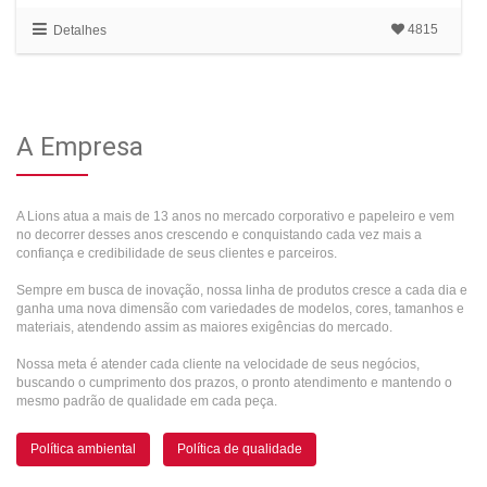
4815
Detalhes
Produzimos ideias
Pensou em materiais costurados?
com qualidade e agilida
Fale com a Lions, produzimos em grande escal
A Empresa
FALE CONOSCO
CLIQUE AQUI
A Lions atua a mais de 13 anos no mercado corporativo e papeleiro e vem
no decorrer desses anos crescendo e conquistando cada vez mais a
confiança e credibilidade de seus clientes e parceiros.
Sempre em busca de inovação, nossa linha de produtos cresce a cada dia e
ganha uma nova dimensão com variedades de modelos, cores, tamanhos e
materiais, atendendo assim as maiores exigências do mercado.
Nossa meta é atender cada cliente na velocidade de seus negócios,
buscando o cumprimento dos prazos, o pronto atendimento e mantendo o
mesmo padrão de qualidade em cada peça.
Política ambiental
Política de qualidade